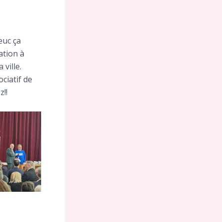
euc ça
ation à
 ville.
ciatif de
z!!