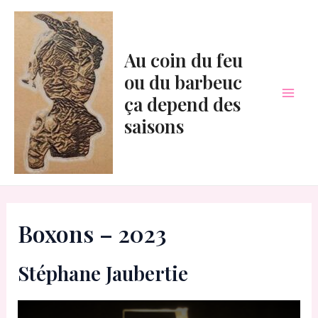
Aller
au
contenu
Au coin du feu
ou du barbeuc
ça depend des
Mai
saisons
Men
Boxons – 2023
Stéphane Jaubertie